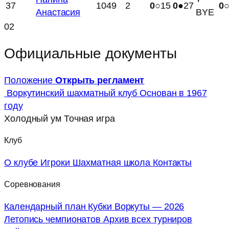
37
1049
2
0
○15
0
●27
0
Анастасия
BYE
02
Официальные документы
Положение
Открыть регламент
Воркутинский шахматный клуб
Основан в 1967
году
Холодный ум
Точная игра
Клуб
О клубе
Игроки
Шахматная школа
Контакты
Соревнования
Календарный план
Кубки Воркуты — 2026
Летопись чемпионатов
Архив всех турниров