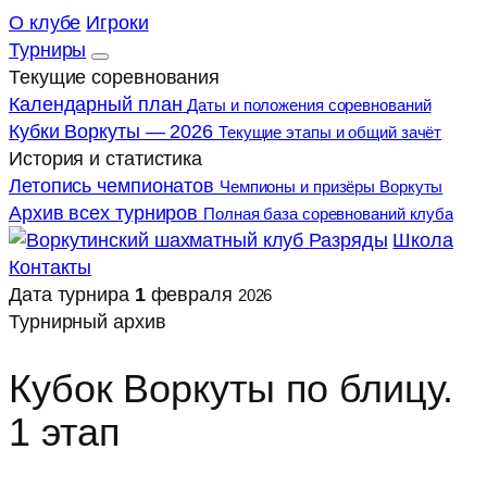
О клубе
Игроки
Турниры
Текущие соревнования
Календарный план
Даты и положения соревнований
Кубки Воркуты — 2026
Текущие этапы и общий зачёт
История и статистика
Летопись чемпионатов
Чемпионы и призёры Воркуты
Архив всех турниров
Полная база соревнований клуба
Разряды
Школа
Контакты
Дата турнира
1
февраля
2026
Турнирный архив
Кубок Воркуты по блицу.
1 этап