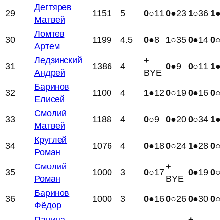
Дегтярев
29
1151
5
0
○11
0
●23
1
○36
1
Матвей
Ломтев
30
1199
4.5
0
●8
1
○35
0
●14
0
Артем
Ледзинский
+
31
1386
4
0
●9
0
○11
1
Андрей
BYE
Баринов
32
1100
4
1
●12
0
○19
0
●16
0
Елисей
Смолий
33
1188
4
0
○9
0
●20
0
○34
1
Матвей
Круглей
34
1076
4
0
●18
0
○24
1
●28
0
Роман
Смолий
+
35
1000
3
0
○17
0
●19
0
Роман
BYE
Баринов
36
1000
3
0
●16
0
○26
0
●30
0
Фёдор
Панина
+