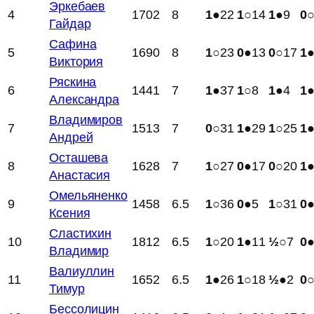
Эркебаев
4
1702
8
1
●22
1
○14
1
●9
0
Гайдар
Сафина
5
1690
8
1
○23
0
●13
0
○17
1
Виктория
Ряскина
6
1441
7
1
●37
1
○8
1
●4
1
Александра
Владимиров
7
1513
7
0
○31
1
●29
1
○25
1
Андрей
Осташева
8
1628
7
1
○27
0
●17
0
○20
1
Анастасия
Омельяненко
9
1458
6.5
1
○36
0
●5
1
○31
0
Ксения
Сластихин
10
1812
6.5
1
○20
1
●11
½
○7
0
Владимир
Валиуллин
11
1652
6.5
1
●26
1
○18
½
●2
0
Тимур
Бессолицин