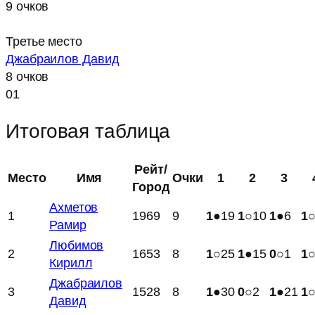
9 очков
Третье место
Джабраилов Давид
8 очков
01
Итоговая таблица
Рейт/
Место
Имя
Очки
1
2
3
Город
Ахметов
1
1969
9
1
●19
1
○10
1
●6
1
Рамир
Любимов
2
1653
8
1
○25
1
●15
0
○1
1
Кирилл
Джабраилов
3
1528
8
1
●30
0
○2
1
●21
1
Давид