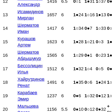
12
1416
6.5
0
○1
1
●31
1
○37
0
Александр
Исамидинов
13
1657
6
1
●24
1
○16
1
●13
0
Мирлан
Шерматов
14
1417
6
1
○34
0
●7
1
○33
0
Иман
Курашов
15
1623
6
1
●28
1
○21
0
○3
1
Артем
Шерматов
16
1565
6
1
○29
0
●1
0
○23
1
Абдышукур
Бессолицин
17
1512
6
1
●32
1
○4
0
○5
0
Илья
Хайрутдинов
18
1491
6
1
●35
0
○6
1
●24
1
Ренат
Карабаев
19
1237
6
0
●6
1
○32
0
●12
1
Эмир
Мальцева
+
20
1156
5.5
0
●10
0
○12
0
●32