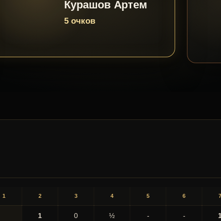
Курашов Артем
5 очков
1
2
3
4
5
6
1
0
½
-
-