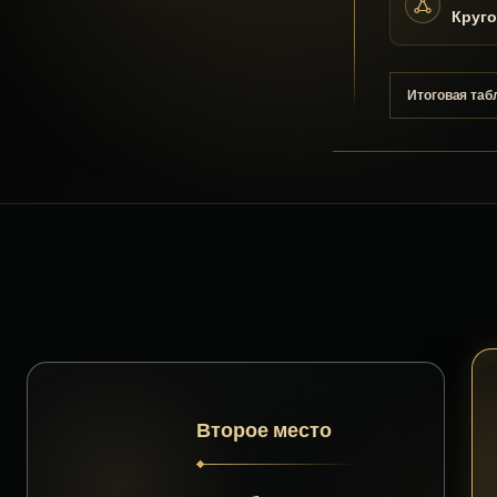
Круго
Итоговая таб
Второе место