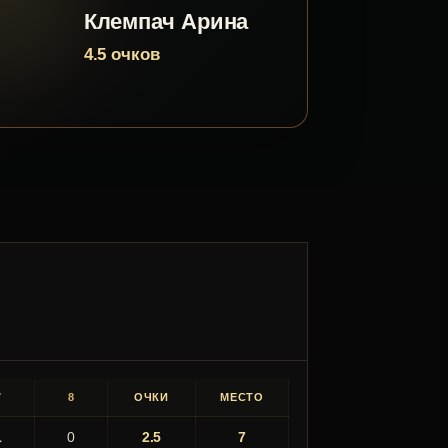
Клемпач Арина
4.5 очков
7
8
ОЧКИ
МЕСТО
1
0
2.5
7