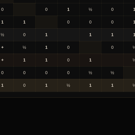
0
0
1
½
0
1
1
0
0
0
½
0
1
1
1
+
½
1
0
0
+
1
1
0
1
0
0
0
0
½
½
1
0
1
½
1
1