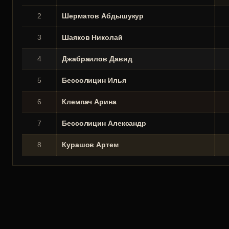
2
Шерматов Абдышукур
3
Шаяков Николай
4
Джабраилов Давид
5
Бессолицин Илья
6
Клемпач Арина
7
Бессолицин Александр
8
Курашов Артем