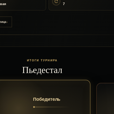
вая
7
лица
ИТОГИ ТУРНИРА
Пьедестал
Победитель