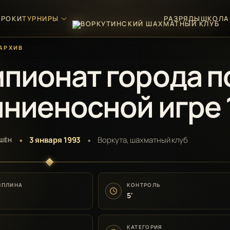
ГРОКИ
ТУРНИРЫ
РАЗРЯДЫ
ШКОЛА
АРХИВ
пионат города п
ниеносной игре 
3 января 1993
Воркута, шахматный клуб
РШЁН
ИПЛИНА
КОНТРОЛЬ
5'
КАТЕГОРИЯ