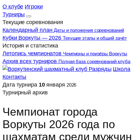
О клубе
Игроки
Турниры
Текущие соревнования
Календарный план
Даты и положения соревнований
Кубки Воркуты — 2026
Текущие этапы и общий зачёт
История и статистика
Летопись чемпионатов
Чемпионы и призёры Воркуты
Архив всех турниров
Полная база соревнований клуба
Разряды
Школа
Контакты
Дата турнира
10
января
2026
Турнирный архив
Чемпионат города
Воркуты 2026 года по
шахматам среди мужчин