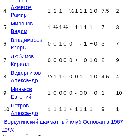
Ахметов
4
1
1
1
½
1
1
1
1
0
7.5
2
Рамир
Миронов
5
1
½
1
½
1
1
1
1
-
7
3
Вадим
Владимиров
6
0
0
1
0
0
-
1
+
0
3
7
Игорь
Любимов
7
0
0
0
0
0
+
0
1
0
2
9
Кирилл
Ведерников
8
½
1
1
0
0
0
1
1
0
4.5
4
Александр
Миньков
9
1
0
0
0
0
-
0
0
0
1
10
Евгений
Петров
10
1
1
1
1
+
1
1
1
1
9
1
Александр
Воркутинский шахматный клуб
Основан в 1967
году