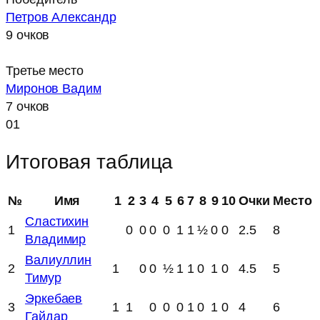
Петров Александр
9 очков
Третье место
Миронов Вадим
7 очков
01
Итоговая таблица
№
Имя
1
2
3
4
5
6
7
8
9
10
Очки
Место
Сластихин
1
0
0
0
0
1
1
½
0
0
2.5
8
Владимир
Валиуллин
2
1
0
0
½
1
1
0
1
0
4.5
5
Тимур
Эркебаев
3
1
1
0
0
0
1
0
1
0
4
6
Гайдар