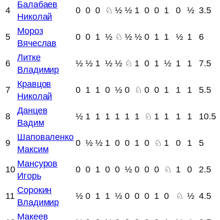
Балабаев
4
0
0
0
♘
½
½
1
0
0
1
0
½
3.5
Николай
Мороз
5
0
0
1
½
♘
½
½
0
1
1
½
1
6
Вячеслав
Литке
6
½
½
1
½
½
♘
1
0
1
½
1
1
7.5
Владимир
Кравцов
7
0
1
1
0
½
0
♘
0
0
1
1
1
5.5
Николай
Данцев
8
½
1
1
1
1
1
1
♘
1
1
1
1
10.5
Вадим
Шаповаленко
9
0
½
½
1
0
0
1
0
♘
1
0
1
5
Максим
Мансуров
10
0
0
1
0
0
½
0
0
0
♘
1
0
2.5
Игорь
Сорокин
11
½
0
1
1
½
0
0
0
1
0
♘
½
4.5
Владимир
Макеев