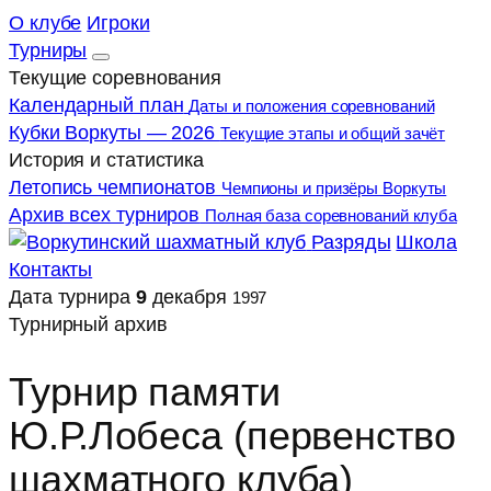
О клубе
Игроки
Турниры
Текущие соревнования
Календарный план
Даты и положения соревнований
Кубки Воркуты — 2026
Текущие этапы и общий зачёт
История и статистика
Летопись чемпионатов
Чемпионы и призёры Воркуты
Архив всех турниров
Полная база соревнований клуба
Разряды
Школа
Контакты
Дата турнира
9
декабря
1997
Турнирный архив
Турнир памяти
Ю.Р.Лобеса (первенство
шахматного клуба)