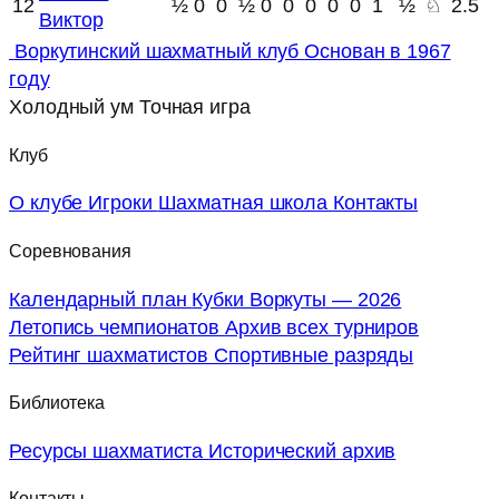
12
½
0
0
½
0
0
0
0
0
1
½
♘
2.5
Виктор
Воркутинский шахматный клуб
Основан в 1967
году
Холодный ум
Точная игра
Клуб
О клубе
Игроки
Шахматная школа
Контакты
Соревнования
Календарный план
Кубки Воркуты — 2026
Летопись чемпионатов
Архив всех турниров
Рейтинг шахматистов
Спортивные разряды
Библиотека
Ресурсы шахматиста
Исторический архив
Контакты