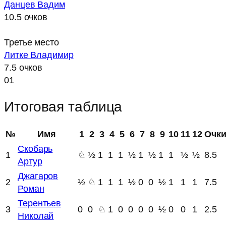
Данцев Вадим
10.5 очков
Третье место
Литке Владимир
7.5 очков
01
Итоговая таблица
№
Имя
1
2
3
4
5
6
7
8
9
10
11
12
Очк
Скобарь
1
♘
½
1
1
1
½
1
½
1
1
½
½
8.5
Артур
Джагаров
2
½
♘
1
1
1
½
0
0
½
1
1
1
7.5
Роман
Терентьев
3
0
0
♘
1
0
0
0
0
½
0
0
1
2.5
Николай