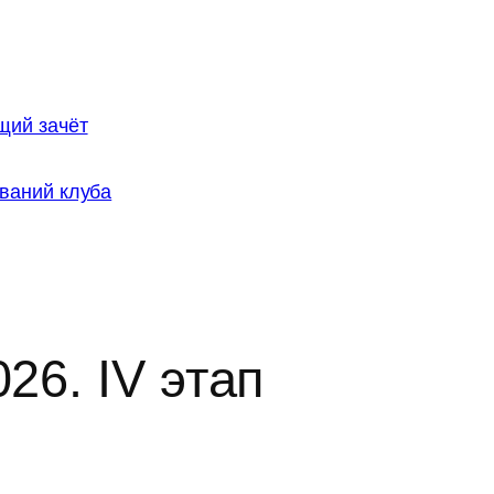
щий зачёт
ваний клуба
6. IV этап