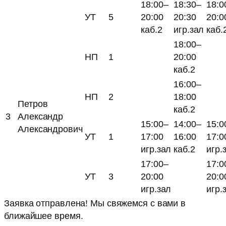
18:00–
18:30–
18:0
УТ
5
20:00
20:30
20:0
каб.2
игр.зал
каб.
18:00–
НП
1
20:00
каб.2
16:00–
НП
2
18:00
Петров
каб.2
3
Александр
15:00–
14:00–
15:0
Александрович
УТ
1
17:00
16:00
17:0
игр.зал
каб.2
игр.
17:00–
17:0
УТ
3
20:00
20:0
игр.зал
игр.
Заявка отправлена! Мы свяжемся с вами в
ближайшее время.