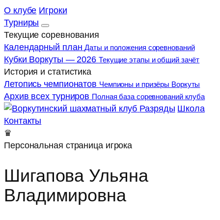
О клубе
Игроки
Турниры
Текущие соревнования
Календарный план
Даты и положения соревнований
Кубки Воркуты — 2026
Текущие этапы и общий зачёт
История и статистика
Летопись чемпионатов
Чемпионы и призёры Воркуты
Архив всех турниров
Полная база соревнований клуба
Разряды
Школа
Контакты
♛
Персональная страница игрока
Шигапова Ульяна
Владимировна