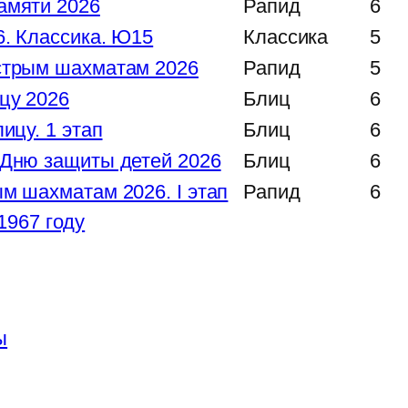
амяти 2026
Рапид
6
. Классика. Ю15
Классика
5
стрым шахматам 2026
Рапид
5
цу 2026
Блиц
6
ицу. 1 этап
Блиц
6
 Дню защиты детей 2026
Блиц
6
м шахматам 2026. I этап
Рапид
6
1967 году
ы