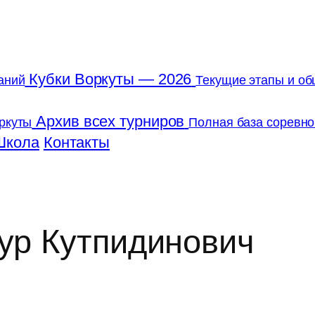
Кубки Воркуты — 2026
аний
Текущие этапы и об
Архив всех турниров
ркуты
Полная база соревно
Школа
Контакты
р Кутпидинович