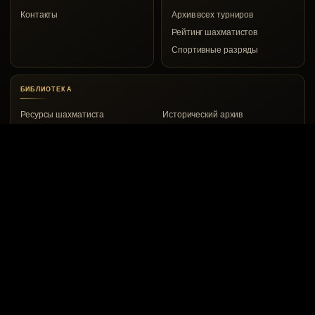
Контакты
Архив всех турниров
Рейтинг шахматистов
Спортивные разряды
БИБЛИОТЕКА
Ресурсы шахматиста
Исторический архив
КОНТАКТЫ
Воркута, ул. Дончука, 8а
8 (82151) 2-00-53
vrkchess@gmail.com
© 1967–2026 Воркутинский шахматный клуб
Сайт создали: Евгений Белов и ChatGPT
Политика конфиденциальности
Пользовательское соглашение