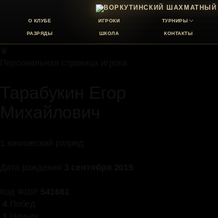
О КЛУБЕ
ИГРОКИ
ТУРНИРЫ
РАЗРЯДЫ
ШКОЛА
КОНТАКТЫ
♛
Персональная страница игрока
Тарабукин Егор
Михайлович
1 юношеский разряд
Дата рождения
3 сентября 2015
Код ФШР
541661
4
Побед
1
Ничьих