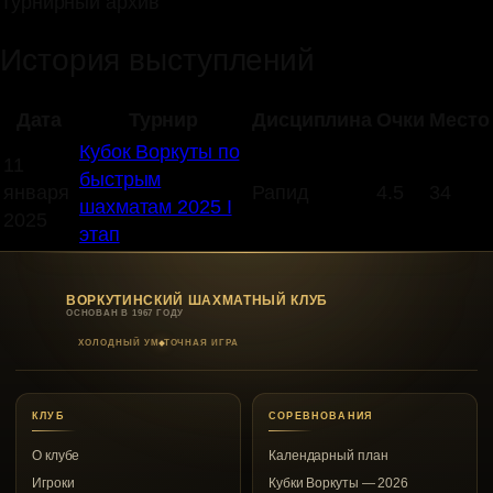
Турнирный архив
История выступлений
Дата
Турнир
Дисциплина
Очки
Место
Кубок Воркуты по
11
быстрым
января
Рапид
4.5
34
шахматам 2025 I
2025
этап
ВОРКУТИНСКИЙ ШАХМАТНЫЙ КЛУБ
ОСНОВАН В 1967 ГОДУ
ХОЛОДНЫЙ УМ
ТОЧНАЯ ИГРА
КЛУБ
СОРЕВНОВАНИЯ
О клубе
Календарный план
Игроки
Кубки Воркуты — 2026