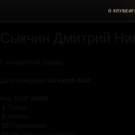
♛
О КЛУБЕ
ИГ
Персональная страница игрока
Сыкчин Дмитрий Ни
2 юношеский разряд
Дата рождения
28 июля 2010
Код ФШР
26446
1
Побед
2
Ничьих
15
Поражений
11.1%
Результативность