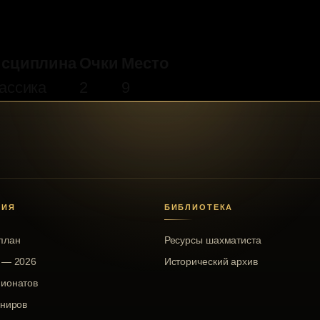
сциплина
Очки
Место
ассика
2
9
НИЯ
БИБЛИОТЕКА
план
Ресурсы шахматиста
 — 2026
Исторический архив
пионатов
рниров