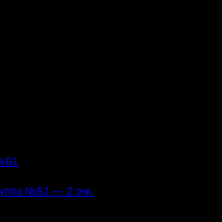
 №Б1
руппа №Б1 — 2 очк.