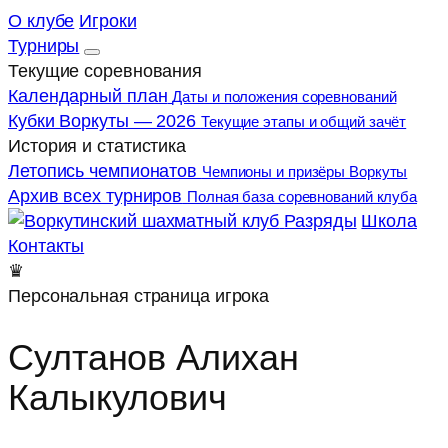
О клубе
Игроки
Турниры
Текущие соревнования
Календарный план
Даты и положения соревнований
Кубки Воркуты — 2026
Текущие этапы и общий зачёт
История и статистика
Летопись чемпионатов
Чемпионы и призёры Воркуты
Архив всех турниров
Полная база соревнований клуба
Разряды
Школа
Контакты
♛
Персональная страница игрока
Султанов Алихан
Калыкулович