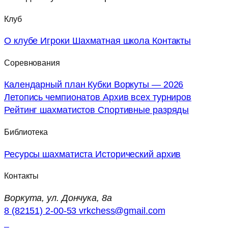
Клуб
О клубе
Игроки
Шахматная школа
Контакты
Соревнования
Календарный план
Кубки Воркуты — 2026
Летопись чемпионатов
Архив всех турниров
Рейтинг шахматистов
Спортивные разряды
Библиотека
Ресурсы шахматиста
Исторический архив
Контакты
Воркута, ул. Дончука, 8а
8 (82151) 2-00-53
vrkchess@gmail.com