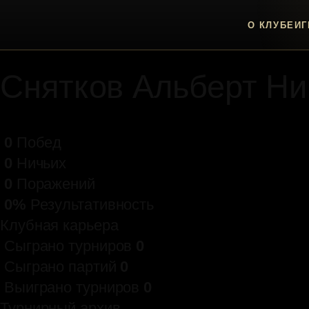
♛
О КЛУБЕ
ИГ
Персональная страница игрока
Снятков Альберт Ни
0
Побед
0
Ничьих
0
Поражений
0%
Результативность
Клубная карьера
Сыграно турниров
0
Сыграно партий
0
Выиграно турниров
0
Турнирный архив