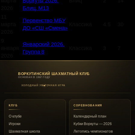
марта
Воркуты 2026.
Блиц
2
14
2026
Блиц. М13
11
Первенство МБУ
марта
Классика
4.5
30
ДО «СШ «Смена»
2026
9
Январский 2026.
января
Классика
3
7
Группа 8
2026
ВОРКУТИНСКИЙ ШАХМАТНЫЙ КЛУБ
ОСНОВАН В 1967 ГОДУ
ХОЛОДНЫЙ УМ
ТОЧНАЯ ИГРА
КЛУБ
СОРЕВНОВАНИЯ
О клубе
Календарный план
Игроки
Кубки Воркуты — 2026
Шахматная школа
Летопись чемпионатов