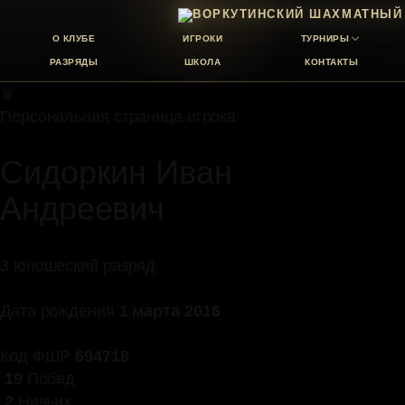
О КЛУБЕ
ИГРОКИ
ТУРНИРЫ
РАЗРЯДЫ
ШКОЛА
КОНТАКТЫ
♛
Персональная страница игрока
Сидоркин Иван
Андреевич
3 юношеский разряд
Дата рождения
1 марта 2016
Код ФШР
694718
19
Побед
2
Ничьих