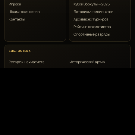
Игроки
Кубки Воркуты — 2026
Шахматная школа
Летопись чемпионатов
Контакты
Архив всех турниров
Рейтинг шахматистов
Спортивные разряды
БИБЛИОТЕКА
Ресурсы шахматиста
Исторический архив
КОНТАКТЫ
Воркута, ул. Дончука, 8а
8 (82151) 2-00-53
vrkchess@gmail.com
© 1967–2026 Воркутинский шахматный клуб