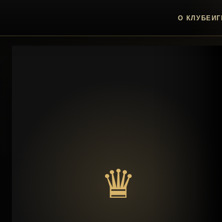
О КЛУБЕ
ИГ
♛