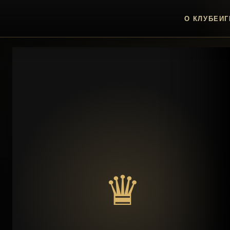
О КЛУБЕ
ИГ
♛