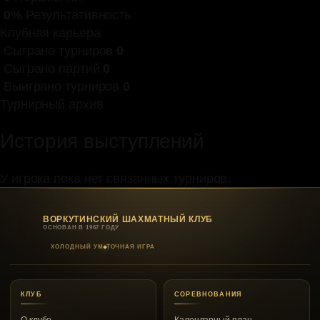
0%
Результативность
Клубная карьера
Сыграно турниров
0
Сыграно партий
0
Выиграно турниров
0
Турнирный архив
История выступлений
У игрока пока нет связанных турниров.
ВОРКУТИНСКИЙ ШАХМАТНЫЙ КЛУБ
ОСНОВАН В 1967 ГОДУ
ХОЛОДНЫЙ УМ
ТОЧНАЯ ИГРА
КЛУБ
СОРЕВНОВАНИЯ