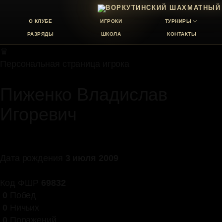
О КЛУБЕ
ИГРОКИ
ТУРНИРЫ
РАЗРЯДЫ
ШКОЛА
КОНТАКТЫ
♛
Персональная страница игрока
Пиженко Владислав
Игоревич
Дата рождения
3 июля 2009
Код ФШР
69832
0
Побед
0
Ничьих
0
Поражений