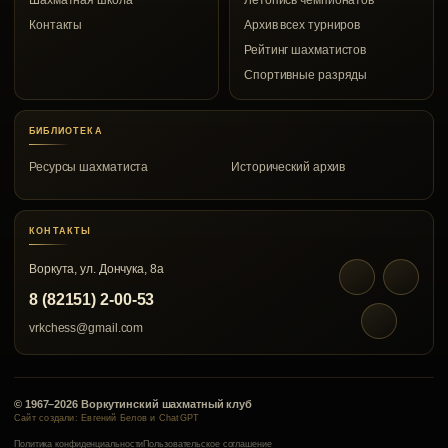
Шахматная школа
Летопись чемпионатов
Контакты
Архив всех турниров
Рейтинг шахматистов
Спортивные разряды
БИБЛИОТЕКА
Ресурсы шахматиста
Исторический архив
КОНТАКТЫ
Воркута, ул. Дончука, 8а
8 (82151) 2-00-53
vrkchess@gmail.com
© 1967–2026 Воркутинский шахматный клуб
Сайт создали: Евгений Белов и ChatGPT
Политика конфиденциальности
Пользовательское соглашение