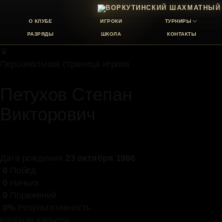
О КЛУБЕ
ИГРОКИ
ТУРНИРЫ
РАЗРЯДЫ
ШКОЛА
КОНТАКТЫ
♛
Персональная страница игрока
Петухов Степан
Викторович
Дата рождения
23 октября 1986
0
Побед
0
Ничьих
0
Поражений
0%
Результативность
Клубная карьера