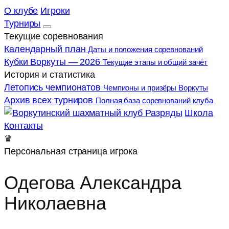
О клубе
Игроки
Турниры
Текущие соревнования
Календарный план
Даты и положения соревнований
Кубки Воркуты — 2026
Текущие этапы и общий зачёт
История и статистика
Летопись чемпионатов
Чемпионы и призёры Воркуты
Архив всех турниров
Полная база соревнований клуба
Разряды
Школа
Контакты
♛
Персональная страница игрока
Одегова Александра
Николаевна