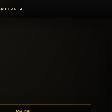
А
КОНТАКТЫ
КОД ФШР