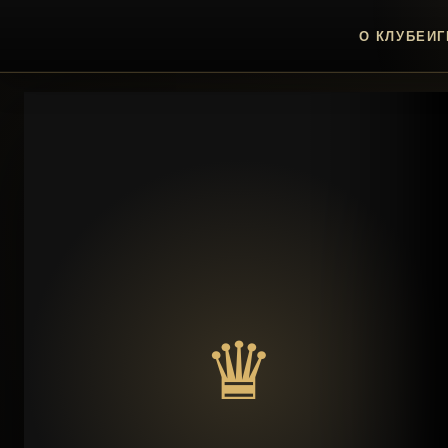
О КЛУБЕ
ИГ
♛