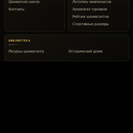
Шахматная школа
Летопись чемпионатов
Контакты
Архив всех турниров
Рейтинг шахматистов
Спортивные разряды
БИБЛИОТЕКА
Ресурсы шахматиста
Исторический архив
КОНТАКТЫ
Воркута, ул. Дончука, 8а
8 (82151) 2-00-53
vrkchess@gmail.com
© 1967–2026 Воркутинский шахматный клуб
Сайт создали: Евгений Белов и ChatGPT