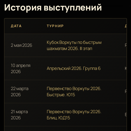
История выступлений
ДАТА
ТУРНИР
Д
Кубок Воркуты по быстрым
2 мая 2026
Ра
шахматам 2026. III этап
10 апреля
Апрельский 2026. Группа 6
Кл
2026
22 марта
Первенство Воркуты 2026.
Ра
2026
Быстрые. Ю15
21 марта
Первенство Воркуты 2026.
Бл
2026
Блиц. ЮД15