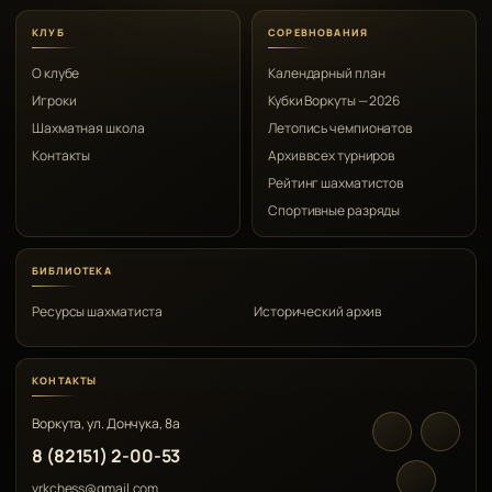
КЛУБ
СОРЕВНОВАНИЯ
О клубе
Календарный план
Игроки
Кубки Воркуты — 2026
Шахматная школа
Летопись чемпионатов
Контакты
Архив всех турниров
Рейтинг шахматистов
Спортивные разряды
БИБЛИОТЕКА
Ресурсы шахматиста
Исторический архив
КОНТАКТЫ
Воркута, ул. Дончука, 8а
8 (82151) 2-00-53
vrkchess@gmail.com