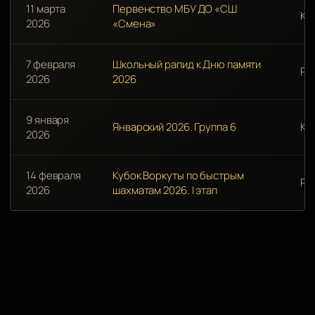
11 марта
Первенство МБУ ДО «СШ
Кл
2026
«Смена»
7 февраля
Школьный рапид к Дню памяти
Ра
2026
2026
9 января
Январский 2026. Группа 6
Кл
2026
14 февраля
Кубок Воркуты по быстрым
Ра
2026
шахматам 2026. I этап