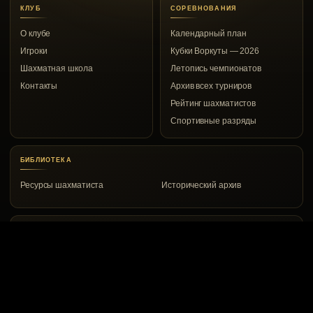
КЛУБ
СОРЕВНОВАНИЯ
О клубе
Календарный план
Игроки
Кубки Воркуты — 2026
Шахматная школа
Летопись чемпионатов
Контакты
Архив всех турниров
Рейтинг шахматистов
Спортивные разряды
БИБЛИОТЕКА
Ресурсы шахматиста
Исторический архив
КОНТАКТЫ
Воркута, ул. Дончука, 8а
8 (82151) 2-00-53
vrkchess@gmail.com