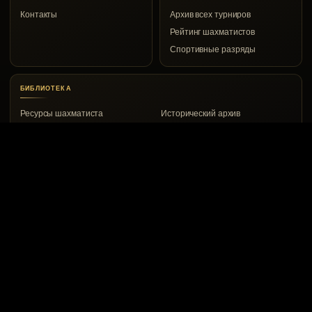
Контакты
Архив всех турниров
Рейтинг шахматистов
Спортивные разряды
БИБЛИОТЕКА
Ресурсы шахматиста
Исторический архив
КОНТАКТЫ
Воркута, ул. Дончука, 8а
8 (82151) 2-00-53
vrkchess@gmail.com
© 1967–2026 Воркутинский шахматный клуб
Сайт создали: Евгений Белов и ChatGPT
Политика конфиденциальности
Пользовательское соглашение