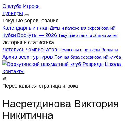
О клубе
Игроки
Турниры
Текущие соревнования
Календарный план
Даты и положения соревнований
Кубки Воркуты — 2026
Текущие этапы и общий зачёт
История и статистика
Летопись чемпионатов
Чемпионы и призёры Воркуты
Архив всех турниров
Полная база соревнований клуба
Разряды
Школа
Контакты
♛
Персональная страница игрока
Насретдинова Виктория
Никитична