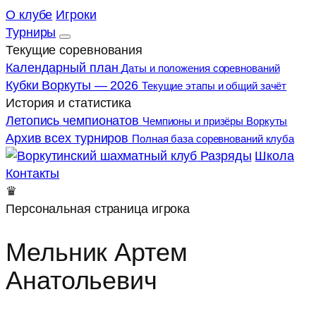
О клубе
Игроки
Турниры
Текущие соревнования
Календарный план
Даты и положения соревнований
Кубки Воркуты — 2026
Текущие этапы и общий зачёт
История и статистика
Летопись чемпионатов
Чемпионы и призёры Воркуты
Архив всех турниров
Полная база соревнований клуба
Разряды
Школа
Контакты
♛
Персональная страница игрока
Мельник Артем
Анатольевич