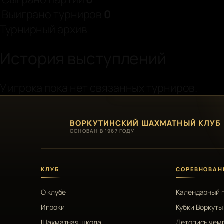
Выиграно турниров
0
Турнирный архив
История выступлений
У игрока пока нет связанных турниров.
ВОРКУТИНСКИЙ ШАХМАТНЫЙ КЛУБ
ОСНОВАН В 1967 ГОДУ
КЛУБ
СОРЕВНОВАН
О клубе
Календарный 
Игроки
Кубки Воркуты
Шахматная школа
Летопись чем