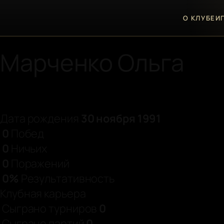
♛
О КЛУБЕ
И
Персональная страница игрока
Марченко Ольга
Дата рождения
30 ноября 1991
0
Побед
0
Ничьих
0
Поражений
0%
Результативность
Клубная карьера
Сыграно турниров
0
Сыграно партий
0