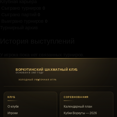
Клубная карьера
Сыграно турниров
0
Сыграно партий
0
Выиграно турниров
0
Турнирный архив
История выступлений
У игрока пока нет связанных турниров.
ВОРКУТИНСКИЙ ШАХМАТНЫЙ КЛУБ
ОСНОВАН В 1967 ГОДУ
ХОЛОДНЫЙ УМ
ТОЧНАЯ ИГРА
КЛУБ
СОРЕВНОВАНИЯ
О клубе
Календарный план
Игроки
Кубки Воркуты — 2026