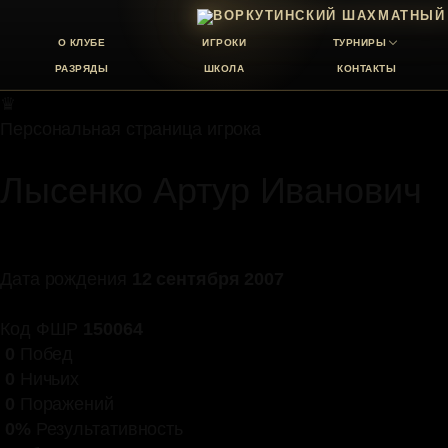
О КЛУБЕ
ИГРОКИ
ТУРНИРЫ
РАЗРЯДЫ
ШКОЛА
КОНТАКТЫ
♛
Персональная страница игрока
Лысенко Артур Иванович
Дата рождения
12 сентября 2007
Код ФШР
150064
0
Побед
0
Ничьих
0
Поражений
0%
Результативность