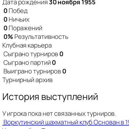
Дата рождения
30 ноября 1955
0
Побед
0
Ничьих
0
Поражений
0%
Результативность
Клубная карьера
Сыграно турниров
0
Сыграно партий
0
Выиграно турниров
0
Турнирный архив
История выступлений
У игрока пока нет связанных турниров.
Воркутинский шахматный клуб
Основан в 1