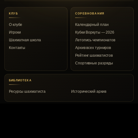
КЛУБ
СОРЕВНОВАНИЯ
О клубе
Календарный план
Игроки
Кубки Воркуты — 2026
Шахматная школа
Летопись чемпионатов
Контакты
Архив всех турниров
Рейтинг шахматистов
Спортивные разряды
БИБЛИОТЕКА
Ресурсы шахматиста
Исторический архив
КОНТАКТЫ
Воркута, ул. Дончука, 8а
8 (82151) 2-00-53