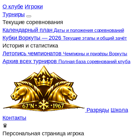
О клубе
Игроки
Турниры
Текущие соревнования
Календарный план
Даты и положения соревнований
Кубки Воркуты — 2026
Текущие этапы и общий зачёт
История и статистика
Летопись чемпионатов
Чемпионы и призёры Воркуты
Архив всех турниров
Полная база соревнований клуба
Разряды
Школа
Контакты
♛
Персональная страница игрока