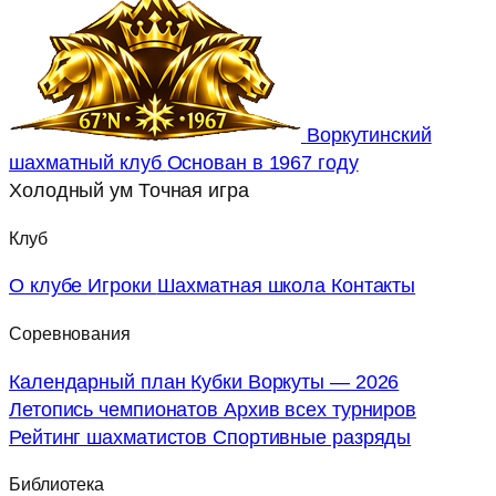
Воркутинский
шахматный клуб
Основан в 1967 году
Холодный ум
Точная игра
Клуб
О клубе
Игроки
Шахматная школа
Контакты
Соревнования
Календарный план
Кубки Воркуты — 2026
Летопись чемпионатов
Архив всех турниров
Рейтинг шахматистов
Спортивные разряды
Библиотека