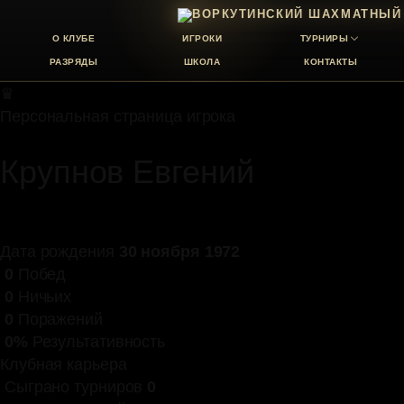
О КЛУБЕ
ИГРОКИ
ТУРНИРЫ
РАЗРЯДЫ
ШКОЛА
КОНТАКТЫ
♛
Персональная страница игрока
Крупнов Евгений
Дата рождения
30 ноября 1972
0
Побед
0
Ничьих
0
Поражений
0%
Результативность
Клубная карьера
Сыграно турниров
0