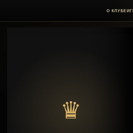
О КЛУБЕ
ИГ
♛