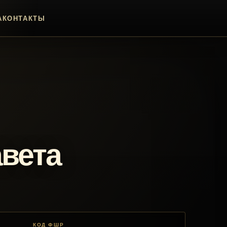
А
КОНТАКТЫ
вета
КОД ФШР