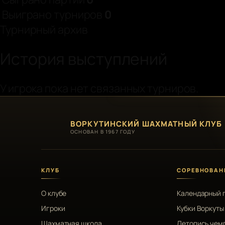
Выиграно турниров
0
Турнирный архив
История выступлений
У игрока пока нет связанных турниров.
ВОРКУТИНСКИЙ ШАХМАТНЫЙ КЛУБ
ОСНОВАН В 1967 ГОДУ
КЛУБ
СОРЕВНОВАН
О клубе
Календарный 
Игроки
Кубки Воркуты
Шахматная школа
Летопись чем