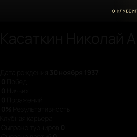
♛
О КЛУБЕ
И
Персональная страница игрока
Касаткин Николай 
Дата рождения
30 ноября 1937
0
Побед
0
Ничьих
0
Поражений
0%
Результативность
Клубная карьера
Сыграно турниров
0
Сыграно партий
0