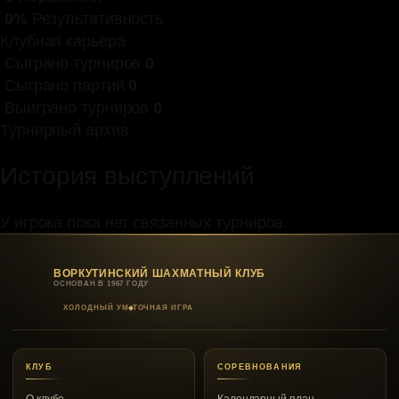
0%
Результативность
Клубная карьера
Сыграно турниров
0
Сыграно партий
0
Выиграно турниров
0
Турнирный архив
История выступлений
У игрока пока нет связанных турниров.
ВОРКУТИНСКИЙ ШАХМАТНЫЙ КЛУБ
ОСНОВАН В 1967 ГОДУ
ХОЛОДНЫЙ УМ
ТОЧНАЯ ИГРА
КЛУБ
СОРЕВНОВАНИЯ