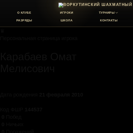
О КЛУБЕ
ИГРОКИ
ТУРНИРЫ
РАЗРЯДЫ
ШКОЛА
КОНТАКТЫ
♛
Персональная страница игрока
Карабаев Омат
Мелисович
Дата рождения
21 февраля 2010
Код ФШР
144537
0
Побед
0
Ничьих
0
Поражений