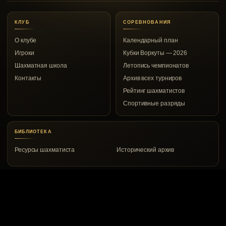
КЛУБ
СОРЕВНОВАНИЯ
О клубе
Календарный план
Игроки
Кубки Воркуты — 2026
Шахматная школа
Летопись чемпионатов
Контакты
Архив всех турниров
Рейтинг шахматистов
Спортивные разряды
БИБЛИОТЕКА
Ресурсы шахматиста
Исторический архив
КОНТАКТЫ
Воркута, ул. Дончука, 8а
8 (82151) 2-00-53