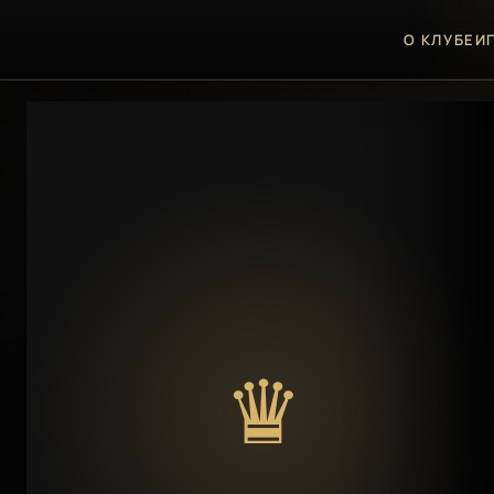
О КЛУБЕ
И
♛