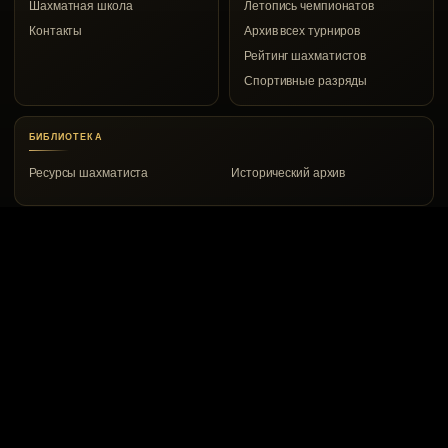
Шахматная школа
Летопись чемпионатов
Контакты
Архив всех турниров
Рейтинг шахматистов
Спортивные разряды
БИБЛИОТЕКА
Ресурсы шахматиста
Исторический архив
КОНТАКТЫ
Воркута, ул. Дончука, 8а
8 (82151) 2-00-53
vrkchess@gmail.com
© 1967–2026 Воркутинский шахматный клуб
Сайт создали: Евгений Белов и ChatGPT