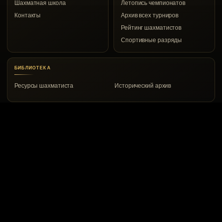
Шахматная школа
Летопись чемпионатов
Контакты
Архив всех турниров
Рейтинг шахматистов
Спортивные разряды
БИБЛИОТЕКА
Ресурсы шахматиста
Исторический архив
КОНТАКТЫ
Воркута, ул. Дончука, 8а
8 (82151) 2-00-53
vrkchess@gmail.com
© 1967–2026 Воркутинский шахматный клуб
Сайт создали: Евгений Белов и ChatGPT