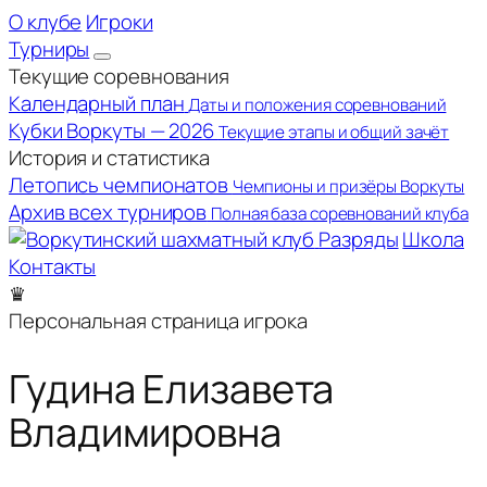
О клубе
Игроки
Турниры
Текущие соревнования
Календарный план
Даты и положения соревнований
Кубки Воркуты — 2026
Текущие этапы и общий зачёт
История и статистика
Летопись чемпионатов
Чемпионы и призёры Воркуты
Архив всех турниров
Полная база соревнований клуба
Разряды
Школа
Контакты
♛
Персональная страница игрока
Гудина Елизавета
Владимировна