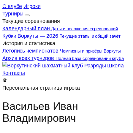
О клубе
Игроки
Турниры
Текущие соревнования
Календарный план
Даты и положения соревнований
Кубки Воркуты — 2026
Текущие этапы и общий зачёт
История и статистика
Летопись чемпионатов
Чемпионы и призёры Воркуты
Архив всех турниров
Полная база соревнований клуба
Разряды
Школа
Контакты
♛
Персональная страница игрока
Васильев Иван
Владимирович