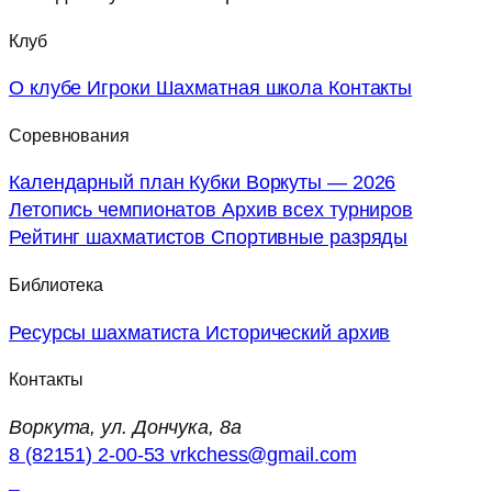
Клуб
О клубе
Игроки
Шахматная школа
Контакты
Соревнования
Календарный план
Кубки Воркуты — 2026
Летопись чемпионатов
Архив всех турниров
Рейтинг шахматистов
Спортивные разряды
Библиотека
Ресурсы шахматиста
Исторический архив
Контакты
Воркута, ул. Дончука, 8а
8 (82151) 2-00-53
vrkchess@gmail.com