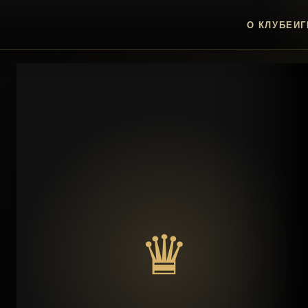
О КЛУБЕ
ИГ
♛