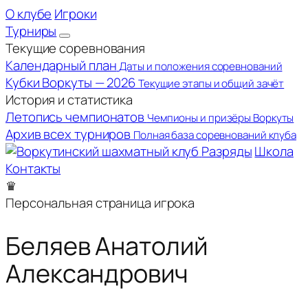
О клубе
Игроки
Турниры
Текущие соревнования
Календарный план
Даты и положения соревнований
Кубки Воркуты — 2026
Текущие этапы и общий зачёт
История и статистика
Летопись чемпионатов
Чемпионы и призёры Воркуты
Архив всех турниров
Полная база соревнований клуба
Разряды
Школа
Контакты
♛
Персональная страница игрока
Беляев Анатолий
Александрович