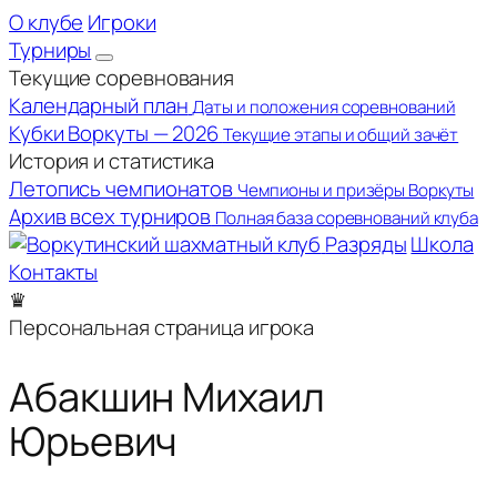
О клубе
Игроки
Турниры
Текущие соревнования
Календарный план
Даты и положения соревнований
Кубки Воркуты — 2026
Текущие этапы и общий зачёт
История и статистика
Летопись чемпионатов
Чемпионы и призёры Воркуты
Архив всех турниров
Полная база соревнований клуба
Разряды
Школа
Контакты
♛
Персональная страница игрока
Абакшин Михаил
Юрьевич