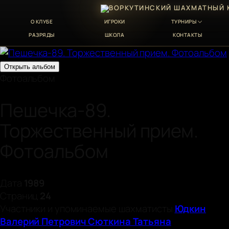
О КЛУБЕ
ИГРОКИ
ТУРНИРЫ
РАЗРЯДЫ
ШКОЛА
КОНТАКТЫ
Открыть альбом
Фотоальбом
Пешечка-89.
Торжественный прием.
Фотоальбом
Дата
1989
Страниц
24
Участники и упоминаемые шахматисты
Юдкин
Валерий Петрович
Сюткина Татьяна