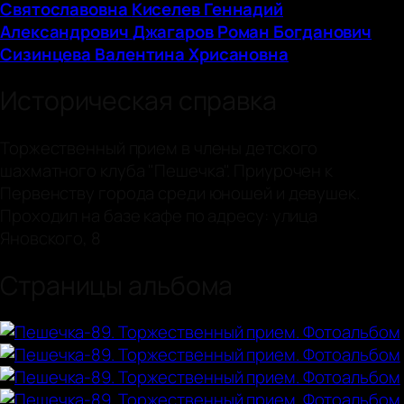
Святославовна
Киселев Геннадий
Александрович
Джагаров Роман Богданович
Сизинцева Валентина Хрисановна
Историческая справка
Торжественный прием в члены детского
шахматного клуба "Пешечка". Приурочен к
Первенству города среди юношей и девушек.
Проходил на базе кафе по адресу: улица
Яновского, 8
Страницы альбома