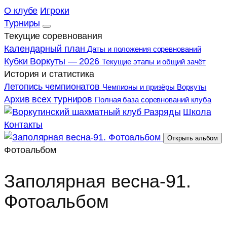
О клубе
Игроки
Турниры
Текущие соревнования
Календарный план
Даты и положения соревнований
Кубки Воркуты — 2026
Текущие этапы и общий зачёт
История и статистика
Летопись чемпионатов
Чемпионы и призёры Воркуты
Архив всех турниров
Полная база соревнований клуба
Разряды
Школа
Контакты
Открыть альбом
Фотоальбом
Заполярная весна-91.
Фотоальбом